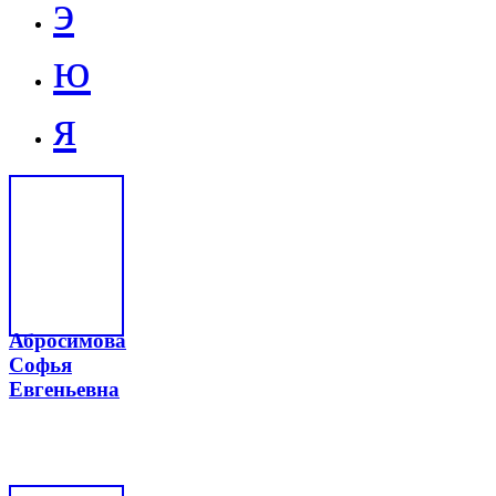
э
ю
я
Абросимова
Софья
Евгеньевна