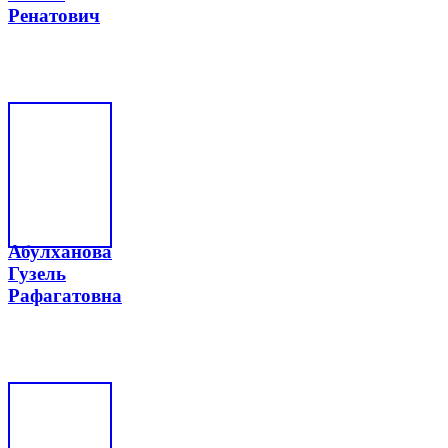
Ренатович
Абулханова
Гузель
Рафагатовна