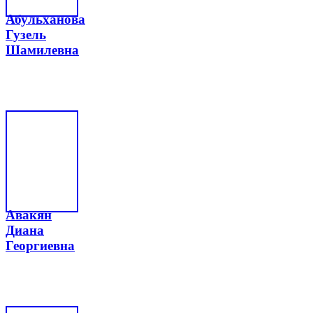
Абульханова
Гузель
Шамилевна
Авакян
Диана
Георгиевна