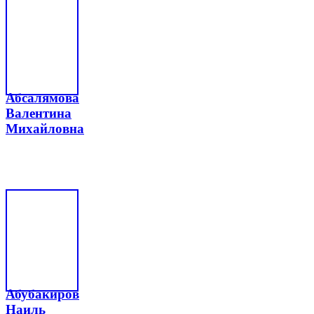
Абсалямова
Валентина
Михайловна
Абубакиров
Наиль