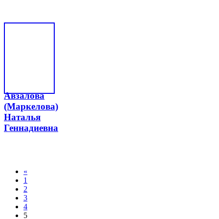
Авзалова
(Маркелова)
Наталья
Геннадиевна
«
1
2
3
4
5