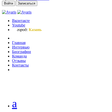
Войти
Записаться
Вконтакте
Youtube
город:
Казань
Главная
Интервью
Биографии
Команда
Отзывы
Контакты
Ваш запрос
а