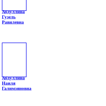
Абдуллина
Гузель
Равилевна
Абдуллина
Наиля
Галимзяновна