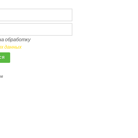
 на обработку
х данных
СЯ
ов