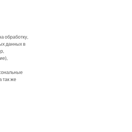
на обработку,
ых данных в
р,
ие),
рсональные
 так же