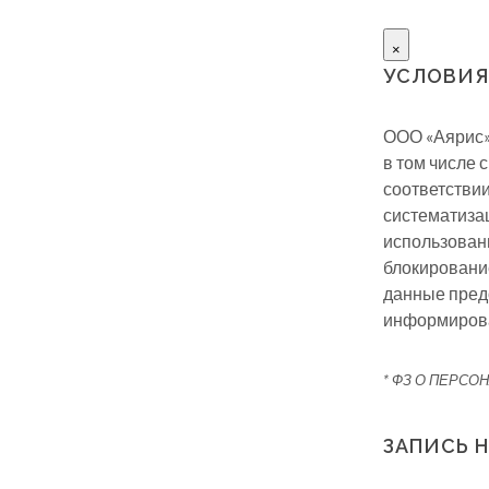
×
УСЛОВИЯ
ООО «Аярис», 
в том числе 
соответстви
систематизац
использовани
блокировани
данные предо
информирова
* ФЗ О ПЕРС
ЗАПИСЬ 