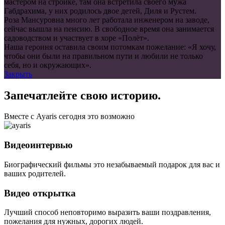
мастером на стройке, там она встретила своего мужа
Габдрахима, у них родилось двое детей, Диля и Рустем.
Роза Мансуровна много лет работала инженером на заводе,
сейчас вышла на пенсию. В свободное время она занимается
садоводством и участвует в хоре «Полёт».
Наша героиня оставила своим потомкам пожелание: «Я хочу,
чтобы они были на правильном пути и любили не только
себя, но и окружающих».
Закрыть
Запечатлейте свою историю.
Вместе с Ayaris сегодня это возможно
Видеоинтервью
Биографический фильмы это незабываемый подарок для вас и
ваших родителей.
Видео открытка
Лучший способ неповторимо выразить ваши поздравления,
пожелания для нужных, дорогих людей.