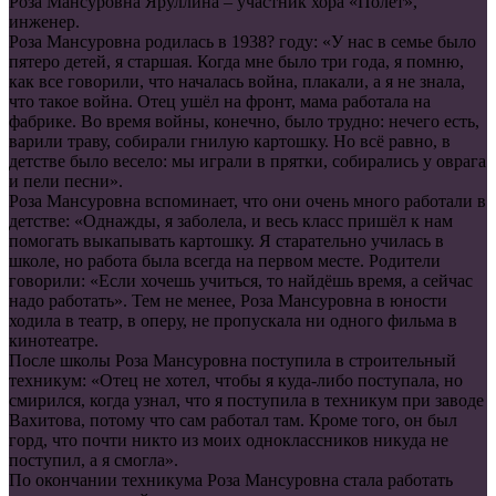
Роза Мансуровна Яруллина – участник хора «Полёт»,
инженер.
Роза Мансуровна родилась в 1938? году: «У нас в семье было
пятеро детей, я старшая. Когда мне было три года, я помню,
как все говорили, что началась война, плакали, а я не знала,
что такое война. Отец ушёл на фронт, мама работала на
фабрике. Во время войны, конечно, было трудно: нечего есть,
варили траву, собирали гнилую картошку. Но всё равно, в
детстве было весело: мы играли в прятки, собирались у оврага
и пели песни».
Роза Мансуровна вспоминает, что они очень много работали в
детстве: «Однажды, я заболела, и весь класс пришёл к нам
помогать выкапывать картошку. Я старательно училась в
школе, но работа была всегда на первом месте. Родители
говорили: «Если хочешь учиться, то найдёшь время, а сейчас
надо работать». Тем не менее, Роза Мансуровна в юности
ходила в театр, в оперу, не пропускала ни одного фильма в
кинотеатре.
После школы Роза Мансуровна поступила в строительный
техникум: «Отец не хотел, чтобы я куда-либо поступала, но
смирился, когда узнал, что я поступила в техникум при заводе
Вахитова, потому что сам работал там. Кроме того, он был
горд, что почти никто из моих одноклассников никуда не
поступил, а я смогла».
По окончании техникума Роза Мансуровна стала работать