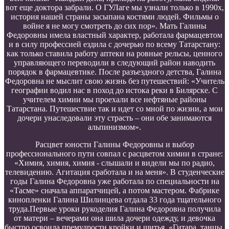
вот еще доктора забрали. О ГУЛаге мы узнали только в 1990х,
история нашей страны засыпана костями людей. Фильмы о
войне я не могу смотреть до сих пор». Мать Галины
Федоровны имела властный характер, работала фармацевтом
и в силу профессией ездила с дочерью по всему Татарстану:
как только ставила работу аптеки на ровные рельсы, ценного
управляющего переводили в следующий район наводить
порядок в фармацевтике. После разъездного детства, Галина
Федоровна не мыслит свою жизнь без путешествий: «Учитель
географии водил нас в поход до истока реки в Билярске. С
учителем химии мы проехали все нефтяные районы
Татарстана. Путешествие так и идет со мной по жизни, а мои
дочери унаследовали эту страсть – они обе занимаются
альпинизмом».
Расцвет юности Галины Федоровны и выбор
профессионального пути совпал с расцветом химии в стране:
«Химия, химия, химия - слышали и видели мы по радио,
телевидению. Агитация сработала и на меня». В студенческие
годы Галина Федоровна уже работала по специальности на
«Тасме» сначала аппаратчицей, а потом мастером. Фабрике
кинопленки Галина Шилинцева отдала 33 года тщательного
труда.Первые уроки рукоделия Галина Федоровна получила
от матери – вечерами она шила дочери одежду, и девочка
быстро освоила премудрости кройки и шитья. «Гитара, танцы,