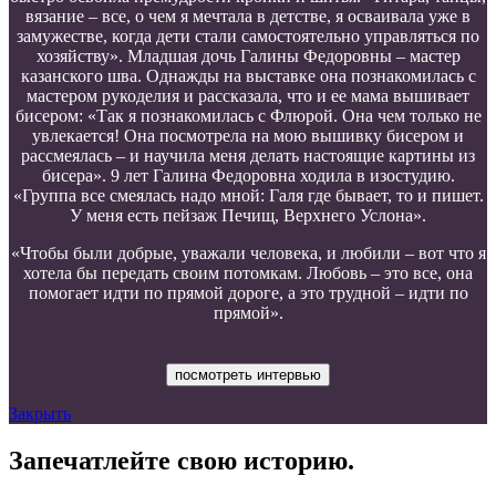
вязание – все, о чем я мечтала в детстве, я осваивала уже в
замужестве, когда дети стали самостоятельно управляться по
хозяйству». Младшая дочь Галины Федоровны – мастер
казанского шва. Однажды на выставке она познакомилась с
мастером рукоделия и рассказала, что и ее мама вышивает
бисером: «Так я познакомилась с Флюрой. Она чем только не
увлекается! Она посмотрела на мою вышивку бисером и
рассмеялась – и научила меня делать настоящие картины из
бисера». 9 лет Галина Федоровна ходила в изостудию.
«Группа все смеялась надо мной: Галя где бывает, то и пишет.
У меня есть пейзаж Печищ, Верхнего Услона».
«Чтобы были добрые, уважали человека, и любили – вот что я
хотела бы передать своим потомкам. Любовь – это все, она
помогает идти по прямой дороге, а это трудной – идти по
прямой».
посмотреть интервью
Закрыть
Запечатлейте свою историю.