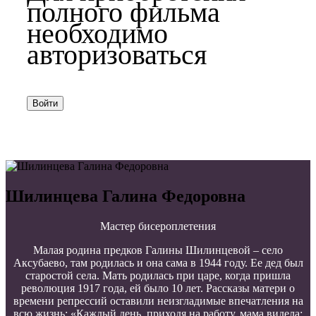
полного фильма
необходимо
авторизоваться
Войти
Шилинцева Галина Федоровна
Мастер бисероплетения
Малая родина предков Галины Шилинцевой – село
Аксубаево, там родилась и она сама в 1944 году. Ее дед был
старостой села. Мать родилась при царе, когда пришла
революция 1917 года, ей было 10 лет. Рассказы матери о
времени репрессий оставили неизгладимые впечатления на
всю жизнь: «Каждый день, приходя на работу, мама видела: